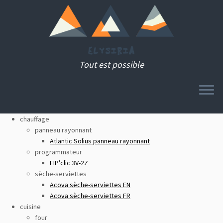
Tout est possible
MENU
Passer
chauffage
au
panneau rayonnant
contenu
Atlantic Solius panneau rayonnant
programmateur
FIP’clic 3V-2Z
sèche-serviettes
Acova sèche-serviettes EN
Acova sèche-serviettes FR
cuisine
four