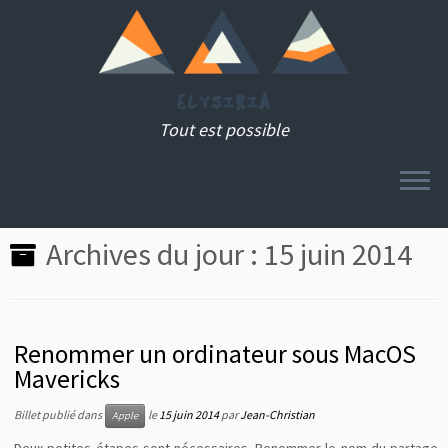
Tout est possible
MENU
Passer
Archives du jour :
15 juin 2014
au
contenu
Renommer un ordinateur sous MacOS
Mavericks
Billet publié dans
le
15 juin 2014
par
Jean-Christian
Apple